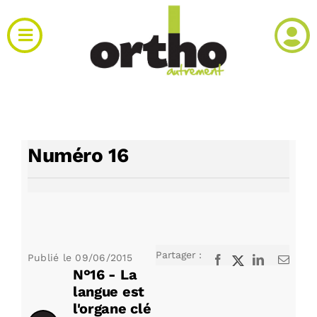
Passer
au
Toggle
contenu
Navigation
Actualités
Clinique
Numéro 16
Produits
Agenda
Partager :
Publié le
09/06/2015
Facebook
X
LinkedIn
Email
Kiosque
N°16 - La
langue est
l'organe clé
Rechercher: