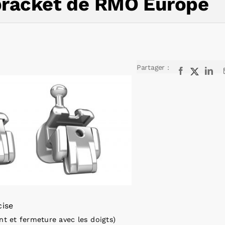
 bracket de RMO Europe
Partager :
Facebook
X
Lin
cise
t et fermeture avec les doigts)