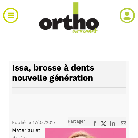
Passer
au
Toggle
contenu
Navigation
Actualités
Clinique
Issa, brosse à dents
Produits
nouvelle génération
Agenda
Kiosque
Partager :
Publié le
17/03/2017
Facebook
X
LinkedIn
Email
Matériau et
Rechercher: