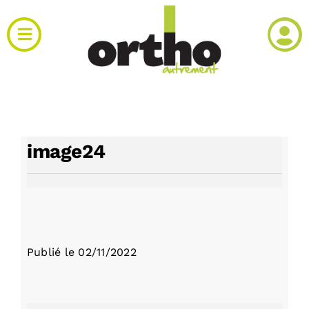
Passer
au
Toggle
contenu
Navigation
Actualités
Clinique
image24
Produits
Agenda
Publié le
02/11/2022
Kiosque
Rechercher: