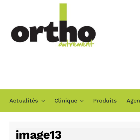
Passer
au
contenu
Actualités
Clinique
Produits
Age
image13