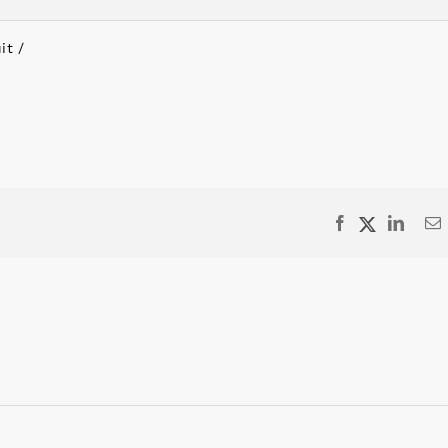
it
Facebook
X
Linke
E