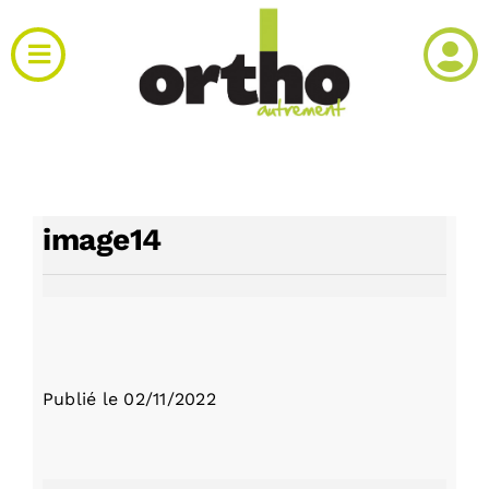
Passer
au
Toggle
contenu
Navigation
Actualités
Clinique
image14
Produits
Agenda
Publié le
02/11/2022
Kiosque
Rechercher: