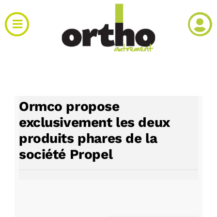
Passer
au
Toggle
contenu
Navigation
Actualités
Clinique
Ormco propose
Produits
exclusivement les deux
produits phares de la
Agenda
société Propel
Kiosque
Rechercher: