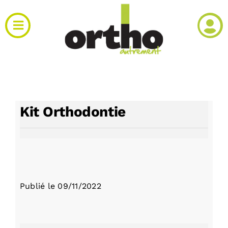
Passer
au
Toggle
contenu
Navigation
Actualités
Clinique
Kit Orthodontie
Produits
Agenda
Publié le
09/11/2022
Kiosque
Rechercher: