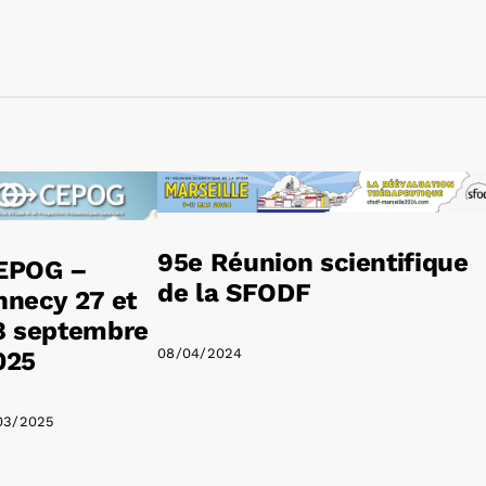
95e Réunion scientifique
EPOG –
de la SFODF
nnecy 27 et
8 septembre
08/04/2024
025
03/2025