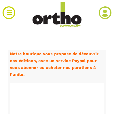
Passer
au
Toggle
contenu
Navigation
Actualités
Clinique
Notre boutique vous propose de découvrir
nos éditions,
avec
un service Paypal
pour
Produits
vous abonner ou acheter nos parutions à
l’unité.
Agenda
Kiosque
Rechercher: