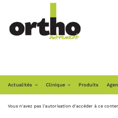
Passer
au
contenu
Actualités
Clinique
Produits
Age
Vous n'avez pas l'autorisation d'accéder à ce conte