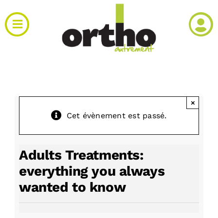
Passer
au
Toggle
contenu
Navigation
Actualités
Clinique
×
Cet évènement est passé.
Produits
Agenda
Adults Treatments:
everything you always
Kiosque
wanted to know
Rechercher: