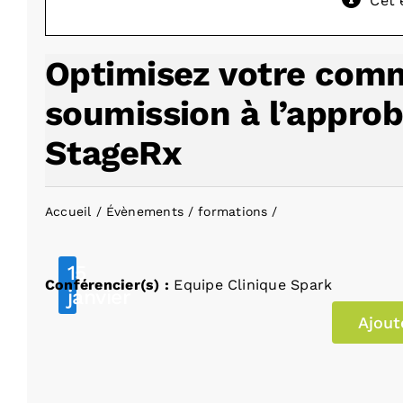
Cet 
Optimisez votre comm
soumission à l’approb
StageRx
Accueil
Évènements
formations
15
Conférencier(s) :
Equipe Clinique Spark
janvier
Ajout