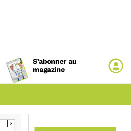
S’abonner au
magazine
×