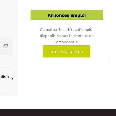
Annonces emploi
Consulter les offres d’emploi
disponibles sur le secteur de
l’orthodontie.
k
LinkedIn
Email
Voir les offres
ation