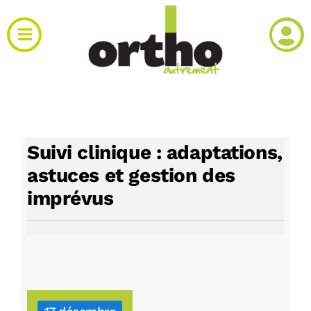
Passer
au
Toggle
contenu
Navigation
Actualités
Clinique
Suivi clinique : adaptations,
Produits
astuces et gestion des
imprévus
Agenda
Kiosque
Rechercher: