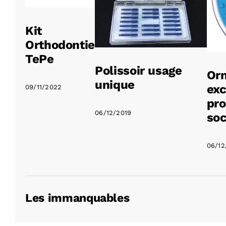
Kit
Orthodontie
TePe
Polissoir usage
Or
unique
exc
09/11/2022
pro
06/12/2019
soc
06/12
Les immanquables