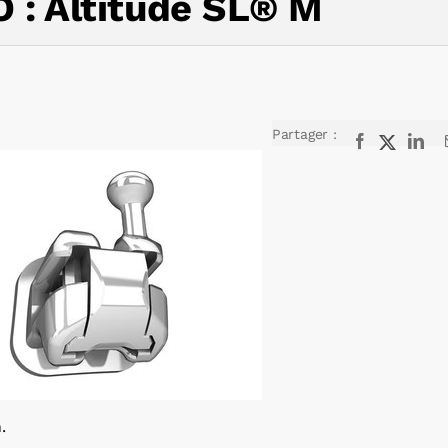
 : Altitude SL® M
Partager :
Facebook
X
Lin
.