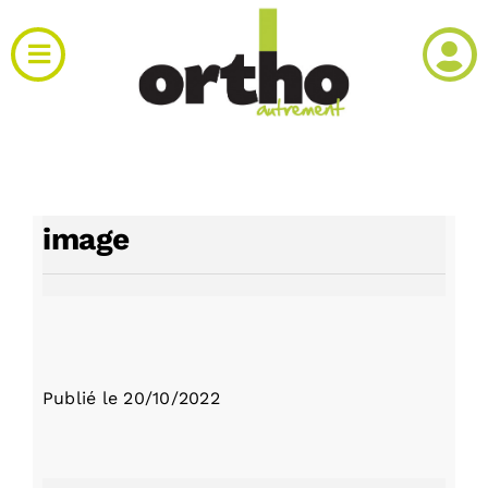
Passer
au
Toggle
contenu
Navigation
Actualités
Clinique
image
Produits
Agenda
Publié le
20/10/2022
Kiosque
Rechercher: