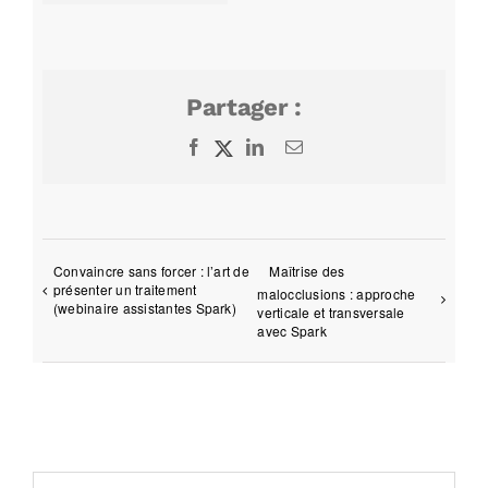
Partager :
Facebook
X
LinkedIn
Email
Convaincre sans forcer : l’art de
Maîtrise des
présenter un traitement
malocclusions : approche
(webinaire assistantes Spark)
verticale et transversale
avec Spark