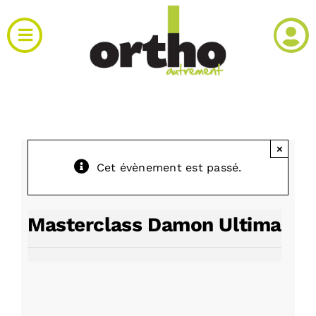
Passer
au
Toggle
contenu
Navigation
Actualités
Clinique
×
Cet évènement est passé.
Produits
Agenda
Masterclass Damon Ultima
Kiosque
Rechercher: