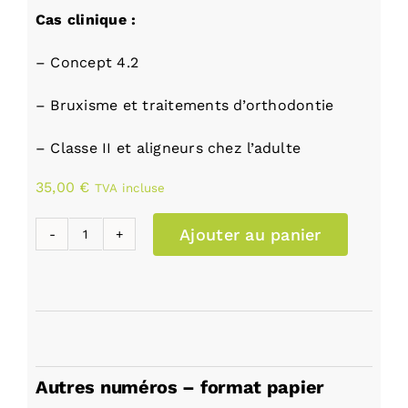
Cas clinique :
– Concept 4.2
– Bruxisme et traitements d’orthodontie
– Classe II et aligneurs chez l’adulte
35,00
€
TVA incluse
Ajouter au panier
quantité
de
Ortho
autrement
N°61
Autres numéros – format papier