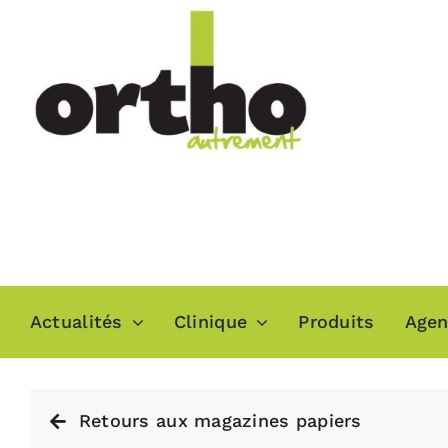
Passer
au
contenu
Actualités
Clinique
Produits
Age
Retours aux magazines papiers