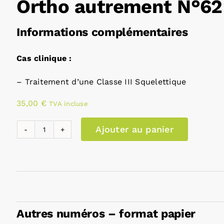
Ortho autrement N°62
Informations complémentaires
Cas clinique :
– Traitement d’une Classe III Squelettique
35,00
€
TVA incluse
Ajouter au panier
quantité
de
Ortho
autrement
N°62
Autres numéros – format papier